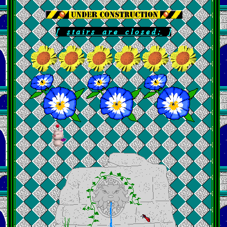
[
s t a i r s a r e c l o s e d ;
]