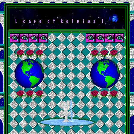
[ c a v e o f k e l p i u s ]