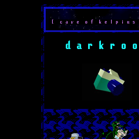
[ c a v e o f k e l p i u s
d a r k r o o